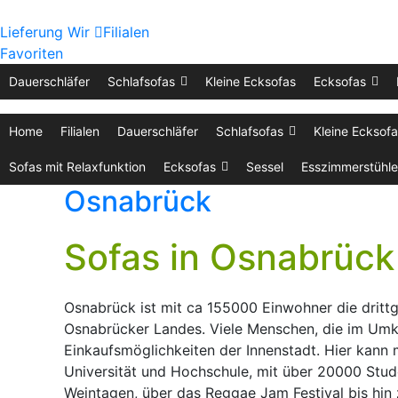
Lieferung
Wir
Filialen
Favoriten
Dauerschläfer
Schlafsofas
Kleine Ecksofas
Ecksofas
Home
Filialen
Dauerschläfer
Schlafsofas
Kleine Ecksof
Sofas mit Relaxfunktion
Ecksofas
Sessel
Esszimmerstühle
Osnabrück
Sofas in Osnabrück
Osnabrück ist mit ca 155000 Einwohner die drittg
Osnabrücker Landes. Viele Menschen, die im Umkr
Einkaufsmöglichkeiten der Innenstadt. Hier kann
Universität und Hochschule, mit über 20000 Stude
Weintagen, über das Reggae Jam Festival bis hin 