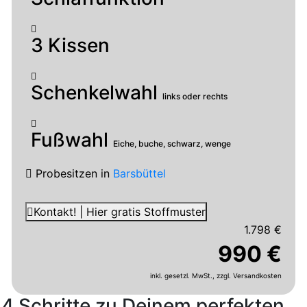
3 Kissen
Schenkelwahl
links oder rechts
Fußwahl
Eiche, buche, schwarz, wenge
Probesitzen
in
Barsbüttel
Kontakt! | Hier gratis Stoffmuster
1.798 €
990 €
inkl. gesetzl. MwSt.,
zzgl. Versandkosten
4 Schritte zu Deinem perfekten