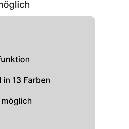
möglich
funktion
l in 13 Farben
f möglich