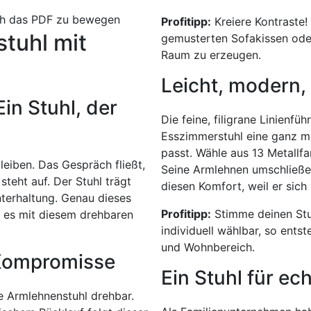
rch das PDF zu bewegen
Profitipp:
Kreiere Kontraste!
tuhl mit
gemusterten Sofakissen ode
Raum zu erzeugen.
Leicht, modern, 
in Stuhl, der
Die feine, filigrane Linienf
Esszimmerstuhl eine ganz mod
passt. Wähle aus 13 Metallf
leiben. Das Gespräch fließt,
Seine Armlehnen umschließen
teht auf. Der Stuhl trägt
diesen Komfort, weil er sich 
nterhaltung. Genau dieses
Profitipp:
Stimme deinen Stu
n es mit diesem drehbaren
individuell wählbar, so ents
und Wohnbereich.
 Kompromisse
Ein Stuhl für e
he Armlehnenstuhl drehbar.