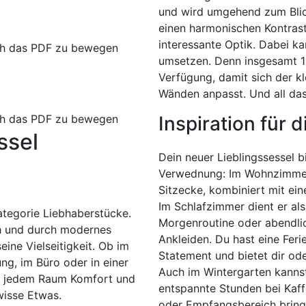
und wird umgehend zum Blick
einen harmonischen Kontrast
interessante Optik. Dabei ka
rch das PDF zu bewegen
umsetzen. Denn insgesamt 10
Verfügung, damit sich der kl
Wänden anpasst. Und all das
rch das PDF zu bewegen
Inspiration für 
ssel
Dein neuer Lieblingssessel bi
Verwednung: Im Wohnzimmer 
Sitzecke, kombiniert mit ein
Im Schlafzimmer dient er als
ategorie Liebhaberstücke.
Morgenroutine oder abendlic
ch und durch modernes
Ankleiden. Du hast eine Fer
ine Vielseitigkeit. Ob im
Statement und bietet dir od
g, im Büro oder in einer
Auch im Wintergarten kannst
ht jedem Raum Komfort und
entspannte Stunden bei Kaff
wisse Etwas.
oder Empfangsbereich bringt