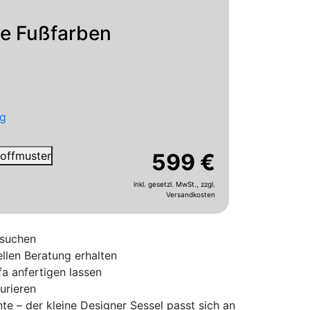
e Fußfarben
g
Stoffmuster
599 €
inkl. gesetzl. MwSt.,
zzgl.
Versandkosten
ssuchen
llen
Beratung erhalten
fa anfertigen lassen
urieren
te – der kleine Designer Sessel passt sich an