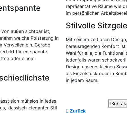
 entspannte
repräsentative Räume wie d
im persönlichen Arbeitsberei
Stilvolle Sitzge
 von außen sichtbar ist,
enehm weiche Polsterung in
Mit seinem zeitlosen Design,
 Verweilen ein. Gerade
herausragenden Komfort ist d
perfekt für entspannte
Wahl für alle, die Funktional
affee oder einem
jedenfalls waren schockverl
Design unseres kleinen Sesse
als Einzelstück oder in Komb
rschiedlichste
in jedem Raum.
ässt sich mühelos in jedes
Kontakt
s, klassisch-eleganter Stil
Zurück