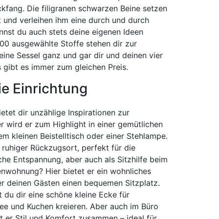
fang. Die filigranen schwarzen Beine setzen
 und verleihen ihm eine durch und durch
nnst du auch stets deine eigenen Ideen
0 ausgewählte Stoffe stehen dir zur
eine Sessel ganz und gar dir und deinen vier
 gibt es immer zum gleichen Preis.
die Einrichtung
etet dir unzählige Inspirationen zur
wird er zum Highlight in einer gemütlichen
em kleinen Beistelltisch oder einer Stehlampe.
 ruhiger Rückzugsort, perfekt für die
he Entspannung, aber auch als Sitzhilfe beim
ienwohnung? Hier bietet er ein wohnliches
er deinen Gästen einen bequemen Sitzplatz.
 du dir eine schöne kleine Ecke für
ee und Kuchen kreieren. Aber auch im Büro
 er Stil und Komfort zusammen – ideal für