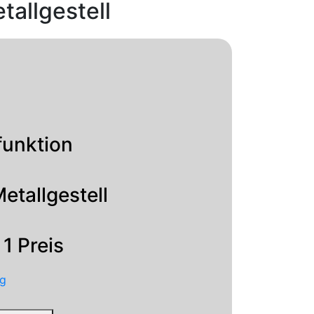
tallgestell
funktion
etallgestell
 1 Preis
g