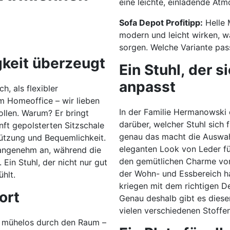
eine leichte, einladende Atm
Sofa Depot Profitipp:
Helle 
modern und leicht wirken, wä
sorgen. Welche Variante pas
igkeit überzeugt
Ein Stuhl, der 
anpasst
h, als flexibler
im Homeoffice – wir lieben
In der Familie Hermanowski 
llen. Warum? Er bringt
darüber, welcher Stuhl sich
nft gepolsterten Sitzschale
genau das macht die Auswah
tützung und Bequemlichkeit.
eleganten Look von Leder fü
angenehm an, während die
den gemütlichen Charme von
Ein Stuhl, der nicht nur gut
der Wohn- und Essbereich h
hlt.
kriegen mit dem richtigen D
fort
Genau deshalb gibt es diese
vielen verschiedenen Stoff
h mühelos durch den Raum –