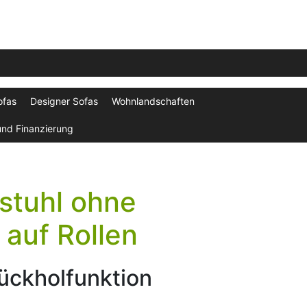
ofas
Designer Sofas
Wohnlandschaften
und Finanzierung
stuhl ohne
auf Rollen
ückholfunktion