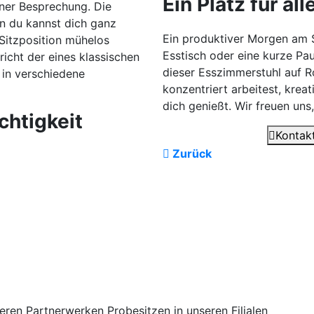
Ein Platz für al
iner Besprechung. Die
nn du kannst dich ganz
Ein produktiver Morgen am S
 Sitzposition mühelos
Esstisch oder eine kurze Pau
icht der eines klassischen
dieser Esszimmerstuhl auf Ro
 in verschiedene
konzentriert arbeitest, krea
dich genießt. Wir freuen un
chtigkeit
Kontakt
Zurück
seren Partnerwerken
Probesitzen
in unseren Filialen