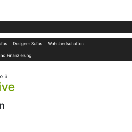
ofas
Designer Sofas
Wohnlandschaften
und Finanzierung
o 6
ive
en