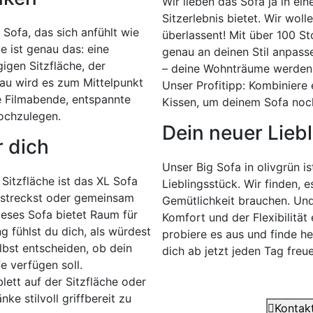
Wir lieben das Sofa ja in ei
Sitzerlebnis bietet. Wir woll
Sofa, das sich anfühlt wie
überlassent! Mit über 100 S
 ist genau das: eine
genau an deinen Stil anpasse
igen Sitzfläche, der
– deine Wohnträume werden W
u wird es zum Mittelpunkt
Unser Profitipp: Kombiniere
e Filmabende, entspannte
Kissen, um deinem Sofa noch
ochzulegen.
Dein neuer Liebl
r dich
Unser Big Sofa in olivgrün 
Sitzfläche ist das XL Sofa
Lieblingsstück. Wir finden, 
sstreckst oder gemeinsam
Gemütlichkeit brauchen. Un
ieses Sofa bietet Raum für
Komfort und der Flexibilitä
g fühlst du dich, als würdest
probiere es aus und finde he
lbst entscheiden, ob dein
dich ab jetzt jeden Tag freue
e verfügen soll.
lett auf der Sitzfläche oder
e stilvoll griffbereit zu
Kontakt