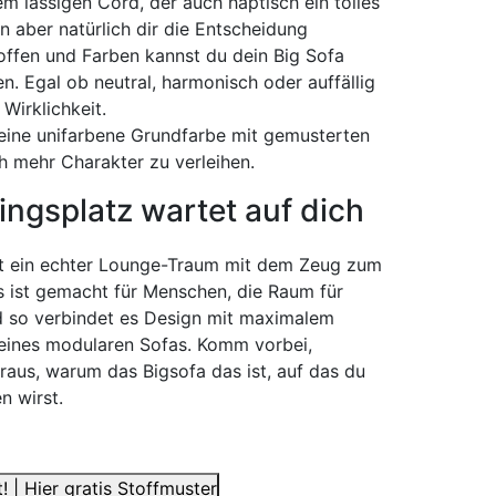
nem lässigen Cord, der auch haptisch ein tolles
en aber natürlich dir die Entscheidung
toffen und Farben kannst du dein Big Sofa
n. Egal ob neutral, harmonisch oder auffällig
irklichkeit.
 eine unifarbene Grundfarbe mit gemusterten
 mehr Charakter zu verleihen.
ingsplatz wartet auf dich
ist ein echter Lounge-Traum mit dem Zeug zum
es ist gemacht für Menschen, die Raum für
d so verbindet es Design mit maximalem
t eines modularen Sofas. Komm vorbei,
raus, warum das Bigsofa das ist, auf das du
n wirst.
! | Hier gratis Stoffmuster