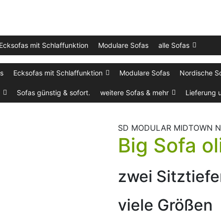
Ecksofas mit Schlaffunktion
Modulare Sofas
alle Sofas
as
Ecksofas mit Schlaffunktion
Modulare Sofas
Nordische S
Sofas günstig & sofort.
weitere Sofas & mehr
Lieferung 
SD MODULAR MIDTOWN N
Big Sofa ol
zwei Sitztief
viele Größen