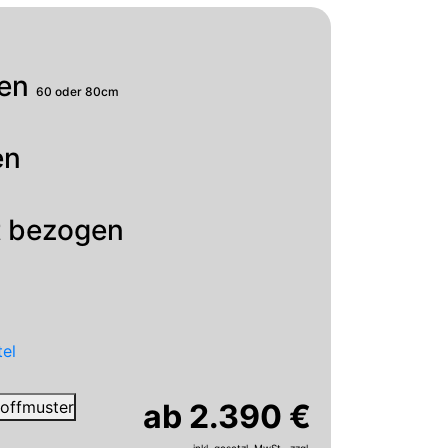
fen
60 oder 80cm
en
t bezogen
tel
Stoffmuster
ab 2.390 €