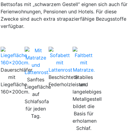
Bettsofas mit „schwarzem Gestell“ eignen sich auch für
Ferienwohnungen, Pensionen und Hotels. Für diese
Zwecke sind auch extra strapazierfähige Bezugsstoffe
verfügbar.
Dauerschläfer
mit
Beschichtete
Stabiles
Sanftes
Liegefläche
Federholzleisten.
und
Liegefläche
160x200cm.
langelebiges
auf
Metallgestell
Schlafsofa
bildet die
für jeden
Basis für
Tag.
erholamen
Schlaf.